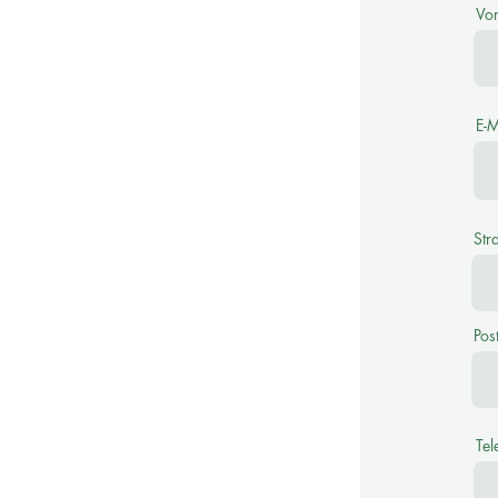
Vo
E-M
Str
Post
Tel