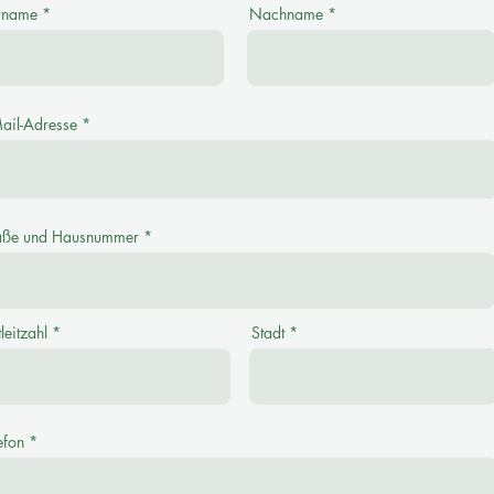
rname
Nachname
ail-Adresse
aße und Hausnummer
leitzahl
Stadt
efon