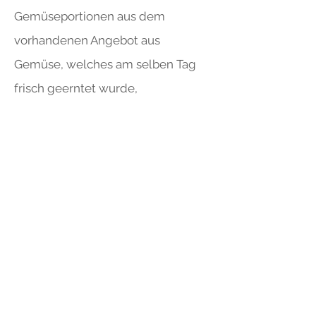
Gemüseportionen aus dem
vorhandenen Angebot aus
Gemüse, welches am selben Tag
frisch geerntet wurde,
zusammenstellen.
Nach Wunsch bieten wir einen
Probemonat ohne Vorauszahlung
an, wo Sie uns und unser Gemüse
kennenlernen können.
Nach dem ersten Monat
unterzeichnen Sie den
Gemüseabovertrag und bezahlen
den Betrag für die restliche Saison